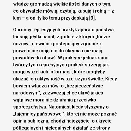
władze gromadzą wielkie ilości danych o tym,
co obywatele mówią, czytają, kupują i robią – z
kim – a oni tylko temu przyklaskują [3].
Obrońcy represyjnych praktyk aparatu państwa
lansują płytki banał, zgodnie z którym „ludzie
uczciwi, niewinni i postępujący zgodnie z
prawem nie mają nic do ukrycia i nie mają
powodów do obaw”. W praktyce jednak sami
twórcy tych represyjnych praktyk strzegą jak
mogą wszelkich informacji, które mogłyby
ukazać ich aktywność w szerszym świetle. Kiedy
bowiem władza mówi o „bezpieczeństwie
narodowym”, zazwyczaj chce ukryć jakieś
wątpliwe moralnie działania przeciwko
społeczeństwu. Natomiast kiedy słyszymy o
„tajemnicy państwowej”, której nie może poznać
opinia publiczna, chodzi najczęściej o ukrycie
półlegalnych i nielegalnych działań ze strony