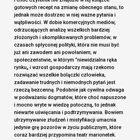
gotowych recept na zmianę obecnego stanu, to
jednak może dostrzec w niej ważne pytania i
wątpliwości. W dobie komercyjnych mediów,
odrzucających analizę wszelkich bardziej
złożonych i skomplikowanych problemów; w
czasach spłyconej polityki, która nie musi być
już ani zawodem ani powołaniem; w
społeczeństwie, w którym ”niewidzialna ręka
rynku„ i wzrost gospodarczy mają rzekomo
rozwiązać wszelkie bolączki człowieka,
zadawanie trudnych i niemodnych pytań jest
rzeczą bezcenną. Podobnie jak cywilna odwaga
w podważaniu dogmatów, które choć napuszone
i mocno wryte w wiedzę potoczną, to jednak
niewarte uświęcania i podtrzymywania. Bowiem
utrzymywanie złudzeń i mistyfikacji umacnia
jedynie grę pozorów w życiu publicznym, które
coraz bardziej przypomina teatr marionetek.